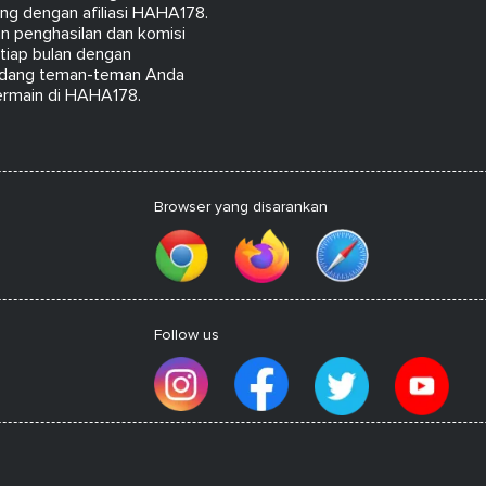
ng dengan afiliasi HAHA178.
n penghasilan dan komisi
tiap bulan dengan
dang teman-teman Anda
ermain di HAHA178.
Browser yang disarankan
Follow us