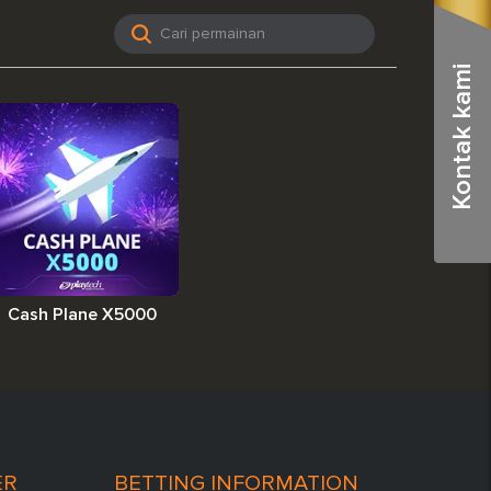
Cari permainan
Kontak kami
Cash Plane X5000
ER
BETTING INFORMATION