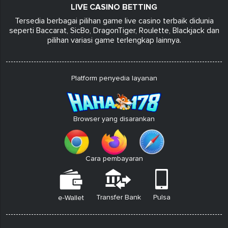
LIVE CASINO BETTING
Tersedia berbagai pilihan game live casino terbaik didunia
seperti Baccarat, SicBo, DragonTiger, Roulette, Blackjack dan
pilihan variasi game terlengkap lainnya.
Platform penyedia layanan
Browser yang disarankan
Cara pembayaran
Transfer Bank
Pulsa
e-Wallet