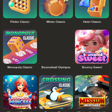
Plinko Classic
Mines Classic
Heist Classic
Monopoly Classic
Bounceball Olympus
Bouncy Sweet