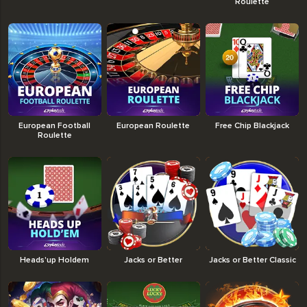
Roulette
European Football
European Roulette
Free Chip Blackjack
Roulette
Heads'up Holdem
Jacks or Better
Jacks or Better Classic