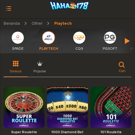
Beranda
Other
Playtech
SPADE
PLAYTECH
CQ9
PGSOFT
K
Cari
Semua
Popular
Super Roulette
1000 Diamond Bet
101 Roulette