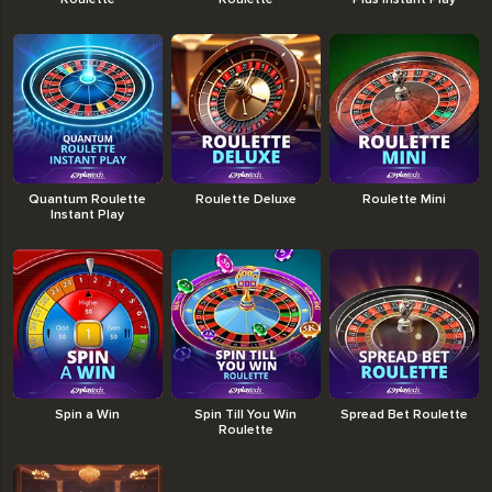
Quantum Roulette
Roulette Deluxe
Roulette Mini
Instant Play
Spin a Win
Spin Till You Win
Spread Bet Roulette
Roulette