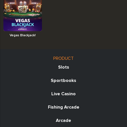
Vegas Blackjack!
PRODUCT
Slots
Sportbooks
Live Casino
Fishing Arcade
Arcade