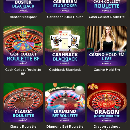
Buster Blackjack
Caribbean Stud Poker
Cash Collect Roulette
Cash Collect Roulette
Cashback Blackjack
Casino Hold'Em
BF
Classic Roulette
Diamond Bet Roulette
Dragon Jackpot