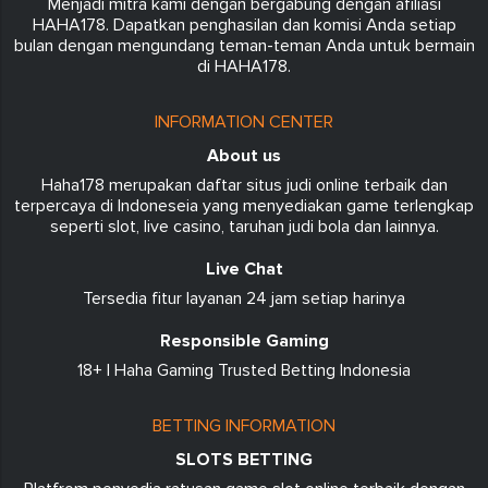
Menjadi mitra kami dengan bergabung dengan afiliasi
HAHA178. Dapatkan penghasilan dan komisi Anda setiap
bulan dengan mengundang teman-teman Anda untuk bermain
di HAHA178.
INFORMATION CENTER
About us
Haha178 merupakan daftar situs judi online terbaik dan
terpercaya di Indoneseia yang menyediakan game terlengkap
seperti slot, live casino, taruhan judi bola dan lainnya.
Live Chat
Tersedia fitur layanan 24 jam setiap harinya
Responsible Gaming
18+ | Haha Gaming Trusted Betting Indonesia
BETTING INFORMATION
SLOTS BETTING