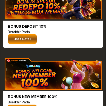
BONUS DEPOSIT 10%
Berakhir Pada
:
Lihat Detail
BONUS NEW MEMBER 100%
Berakhir Pada
: