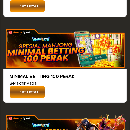
Lihat Detail
MINIMAL BETTING 100 PERAK
Berakhir Pada
:
Lihat Detail