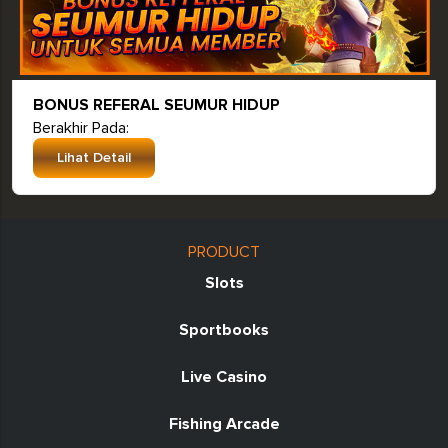
BONUS REFERAL SEUMUR HIDUP
Berakhir Pada
:
Lihat Detail
PRODUCT
Slots
Sportbooks
Live Casino
Fishing Arcade